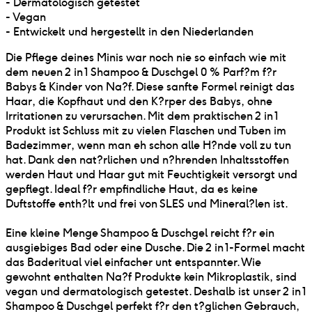
- Dermatologisch getestet
- Vegan
- Entwickelt und hergestellt in den Niederlanden
Die Pflege deines Minis war noch nie so einfach wie mit
dem neuen 2 in 1 Shampoo & Duschgel 0 % Parf?m f?r
Babys & Kinder von Na?f. Diese sanfte Formel reinigt das
Haar, die Kopfhaut und den K?rper des Babys, ohne
Irritationen zu verursachen. Mit dem praktischen 2 in 1
Produkt ist Schluss mit zu vielen Flaschen und Tuben im
Badezimmer, wenn man eh schon alle H?nde voll zu tun
hat. Dank den nat?rlichen und n?hrenden Inhaltsstoffen
werden Haut und Haar gut mit Feuchtigkeit versorgt und
gepflegt. Ideal f?r empfindliche Haut, da es keine
Duftstoffe enth?lt und frei von SLES und Mineral?len ist.
Eine kleine Menge Shampoo & Duschgel reicht f?r ein
ausgiebiges Bad oder eine Dusche. Die 2 in 1-Formel macht
das Baderitual viel einfacher unt entspannter. Wie
gewohnt enthalten Na?f Produkte kein Mikroplastik, sind
vegan und dermatologisch getestet. Deshalb ist unser 2 in 1
Shampoo & Duschgel perfekt f?r den t?glichen Gebrauch,